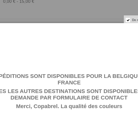
0,00 € - 15,00 €
Do 
PÉDITIONS SONT DISPONIBLES POUR LA BELGIQU
LVER 500 ML
FRANCE
ES LES AUTRES DESTINATIONS SONT DISPONIBLE
inium en métal floconneux pour une grande variété d’applications d
DEMANDE PAR
FORMULAIRE DE CONTACT
n effet métallique accrocheur qui fera ressortir tous les projets et es
Merci, Copabrel. La qualité des couleurs