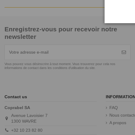
Enregistrez-vous pour recevoir notre
newsletter
Vous pouvez vous désinscrire à tout moment. Vous trouverez pour cela nos
informations de contact dans les conditions d'utilisation du site.
Contact us
INFORMATIO
Coprabel SA
FAQ
Nous contact
Avenue Lavoisier 7
1300 WAVRE
A propos
+32 10 23 82 80