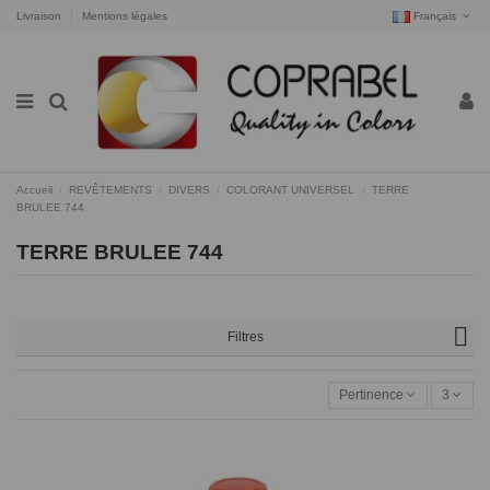
Livraison
Mentions légales
Français
Accueil
REVÊTEMENTS
DIVERS
COLORANT UNIVERSEL
TERRE
BRULEE 744
TERRE BRULEE 744
Filtres
Pertinence
3